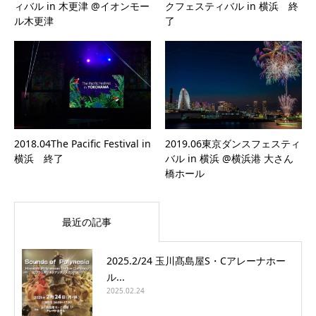
ィバル in 木更津 @イオンモー
クフェスティバル in 横浜 終
ル木更津
了
2018.04The Pacific Festival in
2019.06東京ダンスフェスティ
横浜 終了
バル in 横浜 @横浜港 大さん
橋ホール
最近の記事
2025.2/24 玉川髙島屋S・Cアレーナホー
ル...
2025.02.24